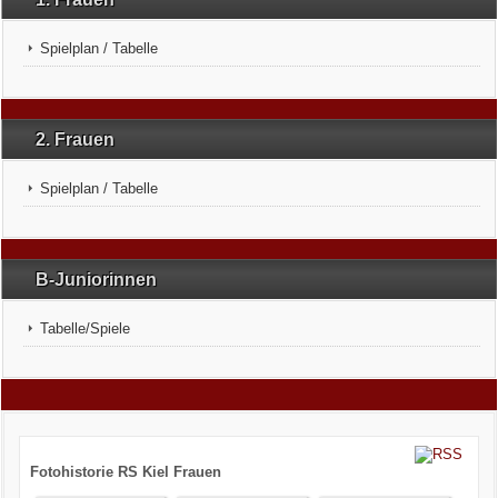
Kontakt
Spielplan / Tabelle
FB
Impressum
2. Frauen
Links
Spielplan / Tabelle
Kalender
B-Juniorinnen
Galerie
Tabelle/Spiele
Fotohistorie RS Kiel Frauen