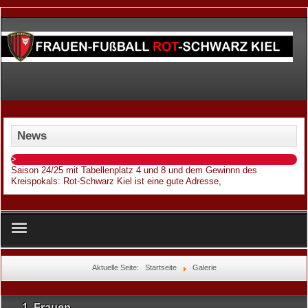
News
>
Saison 24/25 mit Tabellenplatz 4 und 8 und dem Gewinnn des
Kreispokals
: Rot-Schwarz Kiel ist eine gute Adresse,
Home
Aktuelle Seite:
Startseite
Galerie
Über uns
1. Frauen